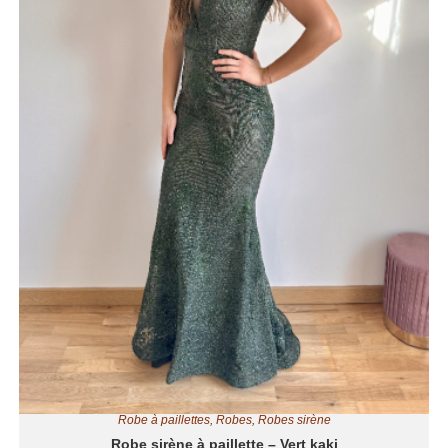
Robe à paillettes
,
Robes
,
Robes sirène
Robe sirène à paillette – Vert kaki