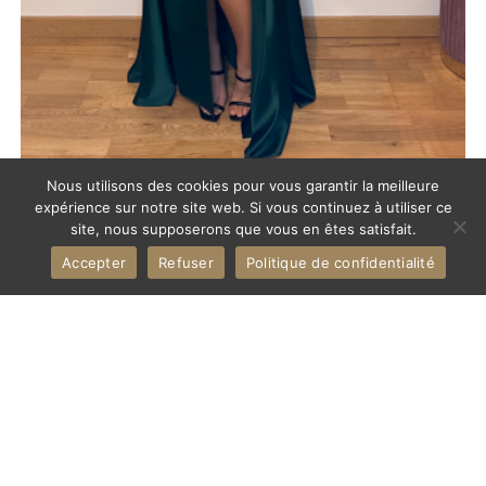
Robe en satin
,
Robes
Nous utilisons des cookies pour vous garantir la meilleure
Robe de soirée longue col bateau en Satin – Emeraude
expérience sur notre site web. Si vous continuez à utiliser ce
site, nous supposerons que vous en êtes satisfait.
156,00
€
Accepter
Refuser
Politique de confidentialité
PROMO !