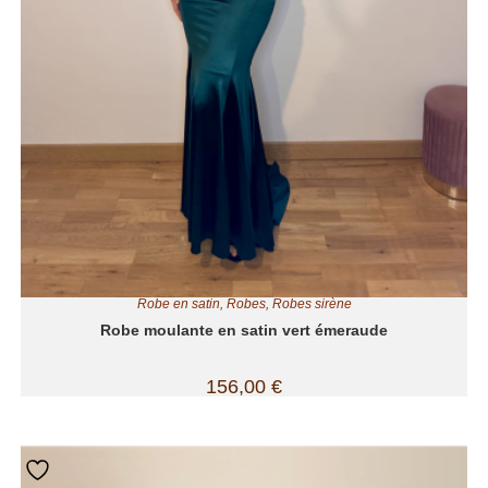
Robe en satin
,
Robes
,
Robes sirène
Robe moulante en satin vert émeraude
156,00
€