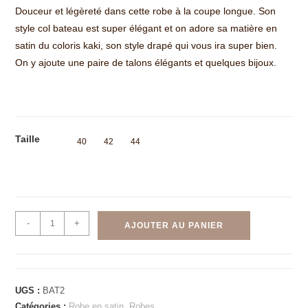
Douceur et légèreté dans cette robe à la coupe longue. Son
style col bateau est super élégant et on adore sa matière en
satin du coloris kaki, son style drapé qui vous ira super bien.
On y ajoute une paire de talons élégants et quelques bijoux.
Taille
40
42
44
-
+
AJOUTER AU PANIER
UGS :
BAT2
Catégories :
Robe en satin
,
Robes