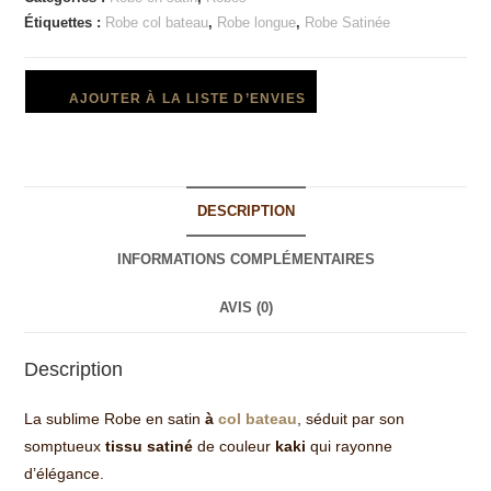
Étiquettes :
Robe col bateau
,
Robe longue
,
Robe Satinée
AJOUTER À LA LISTE D’ENVIES
DESCRIPTION
INFORMATIONS COMPLÉMENTAIRES
AVIS (0)
Description
La sublime Robe en satin
à
col bateau
, séduit par son
somptueux
tissu satiné
de couleur
kaki
qui rayonne
d’élégance.