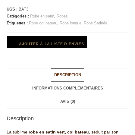
UGS :
BAT3
Catégories :
Robe en satin
,
Robes
Étiquettes :
Robe col bateau
,
Robe longue
,
Robe Satinée
AJOUTER À LA LISTE D’ENVIES
DESCRIPTION
INFORMATIONS COMPLÉMENTAIRES
AVIS (0)
Description
La sublime
robe en satin vert, col bateau
, séduit par son