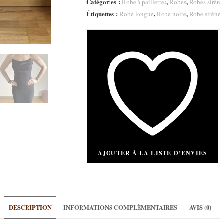
Catégories :
,
,
Robe à paillettes
Robes
Robes sirèn
Étiquettes :
,
,
Robe longue
Robe noire
Robe sirèn
AJOUTER À LA LISTE D’ENVIES
DESCRIPTION
INFORMATIONS COMPLÉMENTAIRES
AVIS (0)