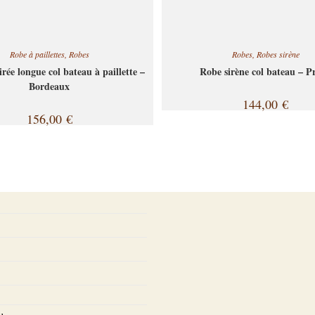
Robe à paillettes
,
Robes
Robes
,
Robes sirène
rée longue col bateau à paillette –
Robe sirène col bateau – P
Bordeaux
144,00
€
156,00
€